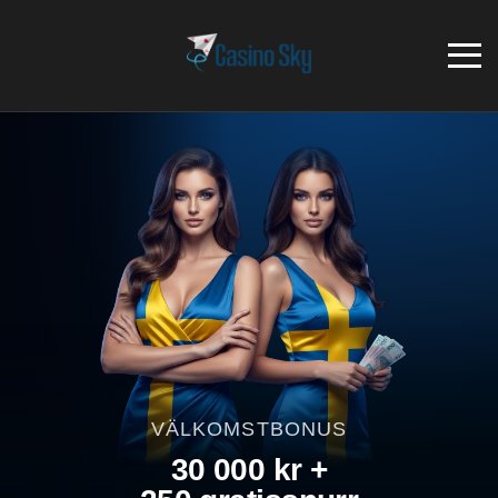
VÄLKOMSTBONUS
30 000 kr +