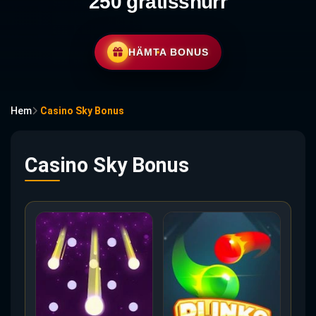
250 gratissnurr
HÄMTA BONUS
Hem
Casino Sky Bonus
Casino Sky Bonus