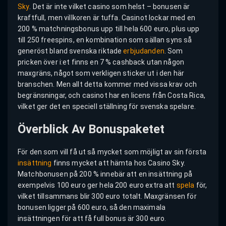
Sky
. Det är inte vilket casino som helst – bonusen är
kraftfull, men villkoren är tuffa. Casinot lockar med en
200 % matchningsbonus upp till hela 600 euro, plus upp
till 250 freespins, en kombination som sällan syns så
generöst bland svenska riktade
erbjudanden
. Som
pricken över i:et finns en 7 % cashback utan någon
maxgräns, något som verkligen sticker ut i den här
branschen. Men allt detta kommer med vissa krav och
begränsningar, och casinot har en licens från Costa Rica,
vilket ger det en speciell ställning för svenska spelare.
Överblick Av Bonuspaketet
För den som vill få ut så mycket som möjligt av sin första
insättning
finns mycket att hämta hos Casino Sky.
Matchbonusen på 200 % innebär att en insättning på
exempelvis 100 euro ger hela 200 euro extra att
spela
för,
vilket tillsammans blir 300 euro totalt. Maxgränsen för
bonusen ligger på 600 euro, så den maximala
insättningen för att få full bonus är 300 euro.