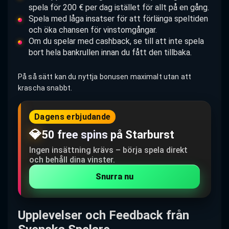
spela för 200 € per dag istället för allt på en gång.
Spela med låga insatser för att förlänga speltiden
och öka chansen för vinstomgångar.
Om du spelar med cashback, se till att inte spela
bort hela bankrullen innan du fått den tillbaka.
På så sätt kan du nyttja bonusen maximalt utan att
krascha snabbt.
Dagens erbjudande
💎
50 free spins på Starburst
Ingen insättning krävs – börja spela direkt
och behåll dina vinster.
Snurra nu
Upplevelser och Feedback från