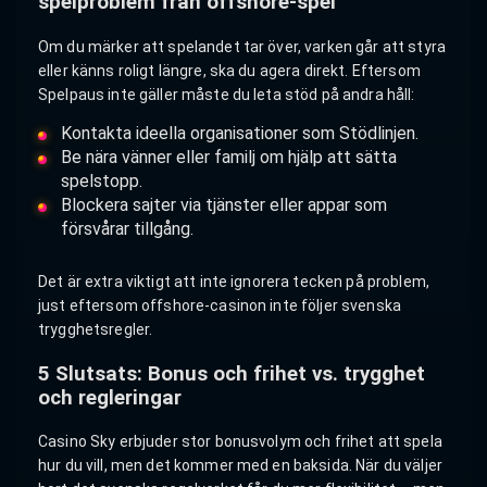
spelproblem från offshore-spel
Om du märker att spelandet tar över, varken går att styra
eller känns roligt längre, ska du agera direkt. Eftersom
Spelpaus inte gäller måste du leta stöd på andra håll:
Kontakta ideella organisationer som Stödlinjen.
Be nära vänner eller familj om hjälp att sätta
spelstopp.
Blockera sajter via tjänster eller appar som
försvårar tillgång.
Det är extra viktigt att inte ignorera tecken på problem,
just eftersom offshore-casinon inte följer svenska
trygghetsregler.
5 Slutsats: Bonus och frihet vs. trygghet
och regleringar
Casino Sky erbjuder stor bonusvolym och frihet att spela
hur du vill, men det kommer med en baksida. När du väljer