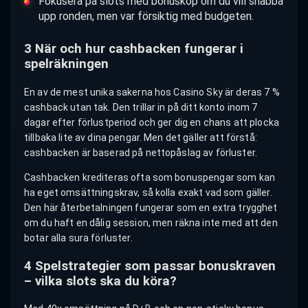
Fokusera på slots med bonusköp om du vill snabba
upp ronden, men var försiktig med budgeten.
3 När och hur cashbacken fungerar i
spelräkningen
En av de mest unika sakerna hos Casino Sky är deras 7 %
cashback utan tak. Den trillar in på ditt konto inom 7
dagar efter förlustperiod och ger dig en chans att plocka
tillbaka lite av dina pengar. Men det gäller att förstå:
cashbacken är baserad på nettopåslag av förluster.
Cashbacken krediteras ofta som bonuspengar som kan
ha eget omsättningskrav, så kolla exakt vad som gäller.
Den här återbetalningen fungerar som en extra trygghet
om du haft en dålig session, men räkna inte med att den
botar alla sura förluster.
4 Spelstrategier som passar bonuskraven
– vilka slots ska du köra?