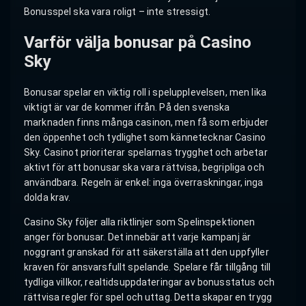
Bonusspel ska vara roligt – inte stressigt.
Varför välja bonusar på Casino
Sky
Bonusar spelar en viktig roll i spelupplevelsen, men lika
viktigt är var de kommer ifrån. På den svenska
marknaden finns många casinon, men få som erbjuder
den öppenhet och tydlighet som kännetecknar Casino
Sky. Casinot prioriterar spelarnas trygghet och arbetar
aktivt för att bonusar ska vara rättvisa, begripliga och
användbara. Regeln är enkel: inga överraskningar, inga
dolda krav.
Casino Sky följer alla riktlinjer som Spelinspektionen
anger för bonusar. Det innebär att varje kampanj är
noggrant granskad för att säkerställa att den uppfyller
kraven för ansvarsfullt spelande. Spelare får tillgång till
tydliga villkor, realtidsuppdateringar av bonusstatus och
rättvisa regler för spel och uttag. Detta skapar en trygg