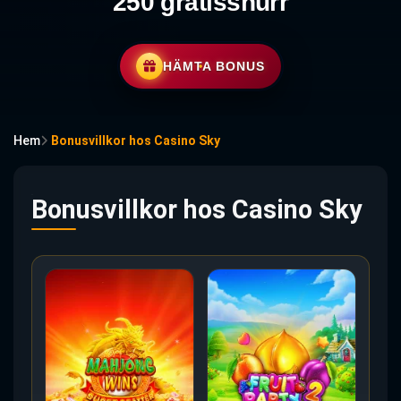
250 gratissnurr
HÄMTA BONUS
Hem
Bonusvillkor hos Casino Sky
Bonusvillkor hos Casino Sky