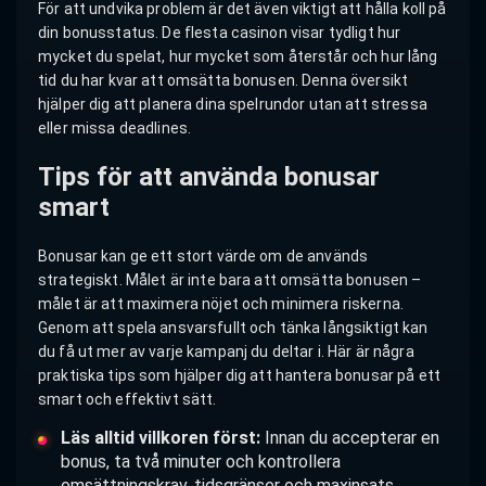
För att undvika problem är det även viktigt att hålla koll på
din bonusstatus. De flesta casinon visar tydligt hur
mycket du spelat, hur mycket som återstår och hur lång
tid du har kvar att omsätta bonusen. Denna översikt
hjälper dig att planera dina spelrundor utan att stressa
eller missa deadlines.
Tips för att använda bonusar
smart
Bonusar kan ge ett stort värde om de används
strategiskt. Målet är inte bara att omsätta bonusen –
målet är att maximera nöjet och minimera riskerna.
Genom att spela ansvarsfullt och tänka långsiktigt kan
du få ut mer av varje kampanj du deltar i. Här är några
praktiska tips som hjälper dig att hantera bonusar på ett
smart och effektivt sätt.
Läs alltid villkoren först:
Innan du accepterar en
bonus, ta två minuter och kontrollera
omsättningskrav, tidsgränser och maxinsats.