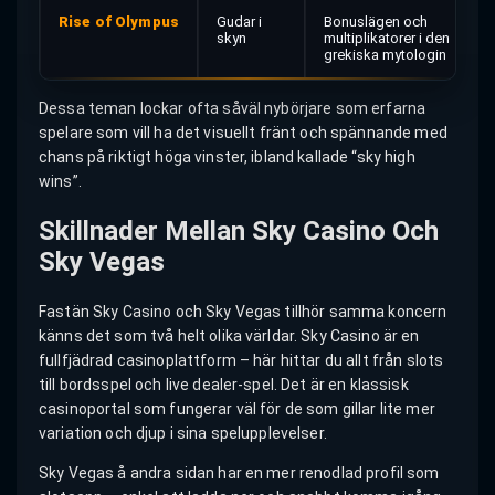
Rise of Olympus
Gudar i
Bonuslägen och
skyn
multiplikatorer i den
grekiska mytologin
Dessa teman lockar ofta såväl nybörjare som erfarna
spelare som vill ha det visuellt fränt och spännande med
chans på riktigt höga vinster, ibland kallade “sky high
wins”.
Skillnader Mellan Sky Casino Och
Sky Vegas
Fastän Sky Casino och Sky Vegas tillhör samma koncern
känns det som två helt olika världar. Sky Casino är en
fullfjädrad casinoplattform – här hittar du allt från slots
till bordsspel och live dealer-spel. Det är en klassisk
casinoportal som fungerar väl för de som gillar lite mer
variation och djup i sina spelupplevelser.
Sky Vegas å andra sidan har en mer renodlad profil som