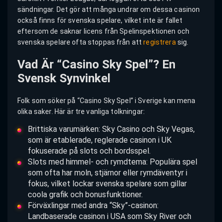
sändningar. Det gör att många undrar om dessa casinon
också finns för svenska spelare, vilket inte är fallet
eftersom de saknar licens från Spelinspektionen och
svenska spelare ofta stoppas från att
registrera
sig.
Vad Är “Casino Sky Spel”? En
Svensk Synvinkel
Folk som söker på “Casino Sky Spel” i Sverige kan mena
olika saker. Här är tre vanliga tolkningar:
Brittiska varumärken: Sky Casino och Sky Vegas,
som är etablerade, reglerade casinon i UK
fokuserade på slots och bordsspel.
Slots med himmel- och rymdtema: Populära spel
som ofta har moln, stjärnor eller rymdäventyr i
fokus, vilket lockar svenska spelare som gillar
coola grafik och bonusfunktioner.
Förväxlingar med andra “Sky”-casinon:
Landbaserade casinon i USA som Sky River och