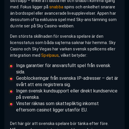
slotsapp – enkel att ladda ner och snabbt komma igång
med. Fokus ligger på
snabba
spins och enkelhet snarare
än bordsspel eller avancerade liveupplevelser. Appen har
dessutom ofta exklusiva spel med Sky-anstämning som
du inte ser på Sky Casino-webben.
Den största skillnaden för svenska spelare är den
licensstatus som båda sajterna saknar här hemma. Sky
Casino och Sky Vegas har varken svensk spellicens eller
integration med
Spelpaus
, vilket betyder:
Inga garantier för ansvarsfullt spel från svensk
sida.
Geoblockeringar från svenska IP-adresser – det är
svårt att ens registrera sig.
Ingen svensk kundsupport eller direkt kundservice
på svenska.
Vinster räknas som skattepliktig inkomst
eftersom casinot ligger utanför EU.
Det här gör att svenska spelare bör tänka efter före.