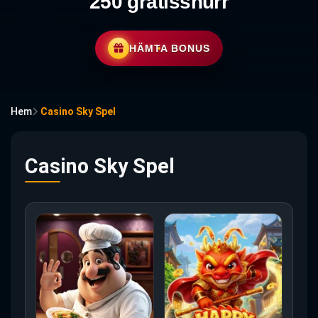
250 gratissnurr
HÄMTA BONUS
Hem
Casino Sky Spel
Casino Sky Spel