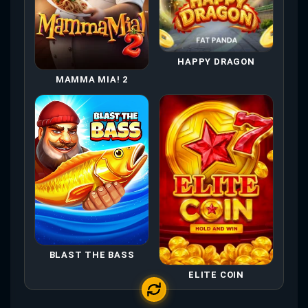
HAPPY DRAGON
MAMMA MIA! 2
BLAST THE BASS
ELITE COIN