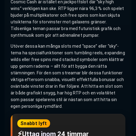
Cosmic Cash är istället en jackpottslot där “sky high
wins” verkligen kan ske. RTP ligger nära 96,3 % och spelet
bjuder på multiplikatorer och free spins som kan skjuta
utsikterna för storvinster mot galaxens gränser.
Tidsenliga teman passar bra med futuristisk grafik och
synthmusik som gör att adrenalinet pumpar.
Utöver dessa kan många slots med “space” eller “sky”-
tema ha specialfunktioner som tumbling reels, expanding
wilds eller free spins med stacked symboler som klättrar
upp genom raderna – allt för att bygga den rätta
stämningen. För den som streamar blir dessa funktioner
viktiga eftersom snabba, visuellt effektfulla bonusar och
oväntade vinster drar in fler följare. Att hitta en slot som
är både grafiskt snygg, har hög RTP och en volatilitet
som passar spelarens stil är nästan som att hitta sin
egen personliga rymdfärd.
Snabbt lyft
⚡
Uttag inom 24 timmar