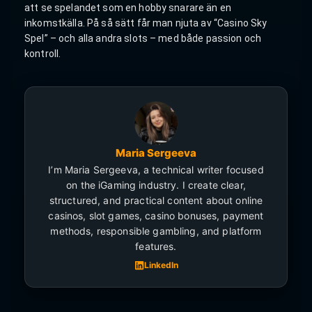
att se spelandet som en hobby snarare än en
inkomstkälla. På så sätt får man njuta av “Casino Sky
Spel” – och alla andra slots – med både passion och
kontroll.
Maria Sergeeva
I’m Maria Sergeeva, a technical writer focused
on the iGaming industry. I create clear,
structured, and practical content about online
casinos, slot games, casino bonuses, payment
methods, responsible gambling, and platform
features.
LinkedIn