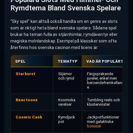
Rymdtema Bland Svenska Spelare
“Sky spel” kan alltså också handla om en genre av slots
som är riktigt heta bland svenska spelare. Sådana spel
brukar ha teman fulla av stjärnhimlar, rymdäventyr eller
magiska molnlandskap. Exempel på klassiker som ofta
återfinns hos svenska casinon med licens är:
SPEL
TEMATYP
VAD ÄR POPULÄRT?
Starburst
Stjärnor
Färgsprakande
och rymd
juveler, enkel men
beroendeframkalland
e
Reactoonz
Kosmiska
Tumbling reels och
varelser
klustervinster
Cosmic Cash
Rymdjack
Jackpotfunktioner
pot
med galaktiska
bonusar