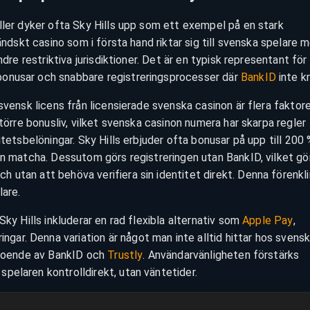
ller dyker ofta Sky Hills upp som ett exempel på en stark
ändskt casino som i första hand riktar sig till svenska spelare 
dre restriktiva jurisdiktioner. Det är en typisk representant för
onusar och snabbare registreringsprocesser där
BankID
inte kr
svensk licens från licensierade svenska casinon är flera faktore
större bonusliv, vilket svenska casinon numera har skarpa regler
itetsbelöningar. Sky Hills erbjuder ofta bonusar på upp till 200
an matcha. Dessutom görs registreringen utan BankID, vilket gö
utan att behöva verifiera sin identitet direkt. Denna förenkl
lare.
Sky Hills inkluderar en rad flexibla alternativ som
Apple Pay
,
ingar. Denna variation är något man inte alltid hittar hos svens
beroende av BankID och
Trustly
. Användarvänligheten förstärks
pelaren kontrolldirekt, utan väntetider.