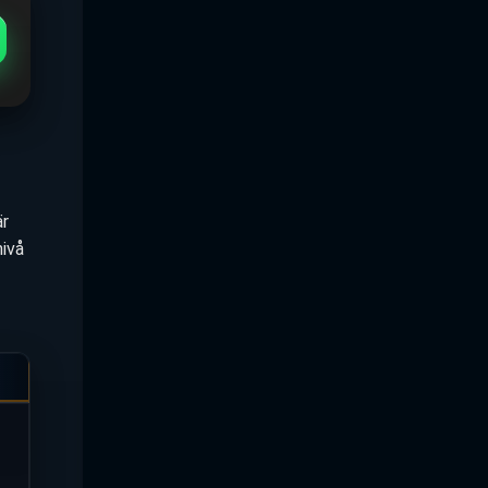
är
nivå