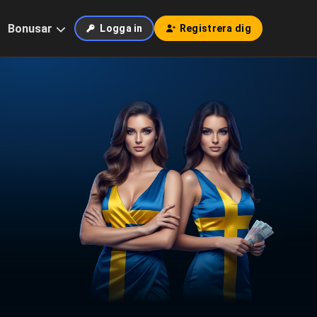
Bonusar
Logga in
Registrera dig