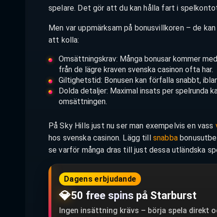
spelare. Det gör att du kan hålla fart i spelkontot
Men var uppmärksam på bonusvillkoren – de kan var
att kolla:
Omsättningskrav: Många bonusar kommer med kra
från de lägre kraven svenska casinon ofta har.
Giltighetstid: Bonusen kan förfalla snabbt, ibla
Dolda detaljer: Maximal insats per spelrunda ka
omsättningen.
På Sky Hills just nu ser man exempelvis en vass
hos svenska casinon. Lägg till
snabba
bonusutbeta
se varför många dras till just dessa utländska sp
Dagens erbjudande
💎
50 free spins på Starburst
Ingen insättning krävs – börja spela direkt o